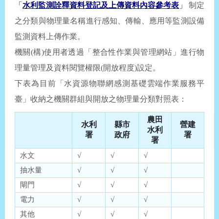
「
水利監測詮釋資料登記及上傳資料內容參考表
」
制定
之分類與物理量名稱進行感知、傳輸、應用等監測設備
監測資料上傳作業。
機關(構)使用者透過「整合性作業與管理網站」進行物
理量管理及資料閱覽權限(開放程度)設定。
下表為目前「水資源物聯網感測基礎雲端作業服務平
臺」收納之機關群組與開放之物理量分類對照表：
農田
水利
縣市
營建
水利
署
政府
署
署
水文
√
√
√
抽水量
√
√
√
閘門
√
√
√
電力
√
√
√
其他
√
√
√