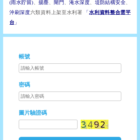
(雨水貯留)
、
揚塵
、
閘門
、
淹水深度
、
堤防結構安全
、
沖刷深度
六類資料上架至水利署
「
水利資料整合雲平
台
」
帳號
密碼
圖片驗證碼