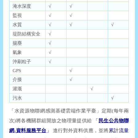
淹水深度
√
√
監視
√
√
水質
√
√
√
堤防結構安全
√
揚塵
√
氣象
√
沖刷粒子
√
GPS
√
介接
√
灌溉
√
污水
√
「水資源物聯網感測基礎雲端作業平臺」定期(每年兩
次)將各機關群組開放之物理量提供給
「
民生公共物聯
網-資料服務平台
」
進行對外資料供應，並將
累計流量