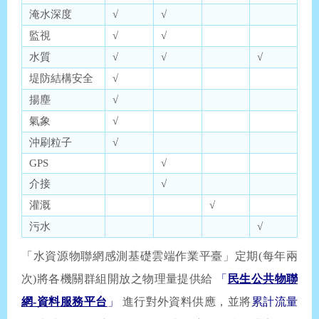
淹水深度
√
√
監視
√
√
水質
√
√
√
堤防結構安全
√
揚塵
√
氣象
√
沖刷粒子
√
GPS
√
介接
√
灌溉
√
污水
√
「水資源物聯網感測基礎雲端作業平臺」定期(每年兩
次)將各機關群組開放之物理量提供給
「
民生公共物聯
網-資料服務平台
」
進行對外資料供應，並將
累計流量