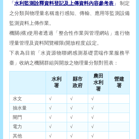
「
水利監測詮釋資料登記及上傳資料內容參考表
」
制定
之分類與物理量名稱進行感知、傳輸、應用等監測設備
監測資料上傳作業。
機關(構)使用者透過「整合性作業與管理網站」進行物
理量管理及資料閱覽權限(開放程度)設定。
下表為目前「水資源物聯網感測基礎雲端作業服務平
臺」收納之機關群組與開放之物理量分類對照表：
農田
水利
縣市
營建
水利
署
政府
署
署
水文
√
√
√
抽水量
√
√
√
閘門
√
√
√
電力
√
√
√
其他
√
√
√