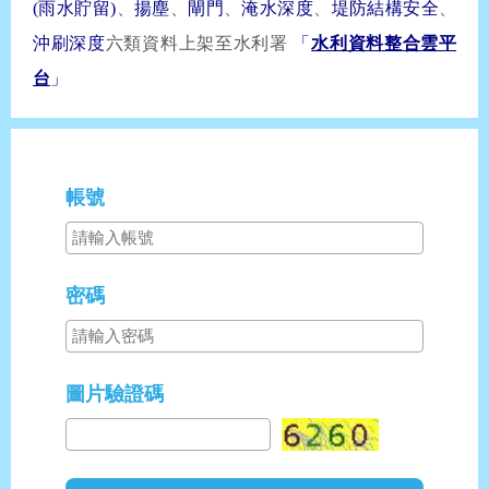
(雨水貯留)
、
揚塵
、
閘門
、
淹水深度
、
堤防結構安全
、
沖刷深度
六類資料上架至水利署
「
水利資料整合雲平
台
」
帳號
密碼
圖片驗證碼